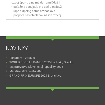
rozvoj športu a najmä deti a mládež !
– súťaže a podujatia pre deti a mládež,
– rope skipping camp Švihadlovo
– podpora našich členov na ich rozvoj
NOVINKY
Pohybom k zdraviu
WORLD SPORTS GAMES 2025 Loutraki, Grécko
Majstrovstvá Slovenskej republiky 2025
Majstrovstvá sveta 2025
GRAND PRIX EUROPE 2024 Bratislava