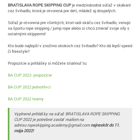
BRATISLAVA ROPE SKIPPING CUP
je medzinárodná súťaž v skákaní
cez švihadlo, ktorá je otvorená pre deti, mládež aj dospelých.
Súťaž je otvorená pre všetkých, ktorí radi skáču cez švihadlo, venujú
sa športu rope skipping / jump rope alebo si chcú zmerať svoje sily s
ostatnými skippermi!
Kto bude najlepší v znožmo skokoch cez švihadlo? Kto dá lepší speed
či freestyle?
Propozície a prihlášky si môžete stiahnuť tu:
BA CUP 2022- propozície
BA CUP 2022 jednotlivci
BA CUP 2022 teamy
Vyplnené prihlášky na súťaž BRATISLAVA ROPE SKIPPING
CUP 2022 je potrebné zaslať mailom na
adresu ropeskipping.academy@gmail.com
najneskôr do 11.
mája 2022!