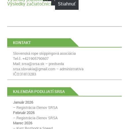
Výsledky začiatočníci
Stiahnuť
KONTAKT
Slovenská rope skippingová asociácia
Tel.č. +421905790607
Mail: srsa@srsa.sk – predseda
srsa.slovakia@gmail.com – administratíva
IČO:31813283
KALENDÁR PODUJATÍ SRSA
Január 2026
– Registrácia členov SRSA
Február 2026
– Registrácia členov SRSA
Marec 2026
– Kurz Rozhodca Speed