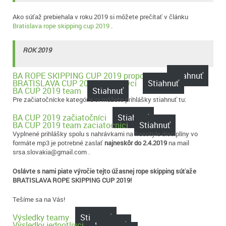
Ako súťaž prebiehala v roku 2019 si môžete prečítať v článku
Bratislava rope skipping cup 2019
.
ROK 2019
BA ROPE SKIPPING CUP 2019 propozicie
Stiahnuť
BRATISLAVA CUP 2019 jednotlivci
Stiahnuť
BA CUP 2019 team
Stiahnuť
Pre začiatočnícke kategórie si môžete prihlášky stiahnuť tu:
BA CUP 2019 začiatočníci
Stiahnuť
BA CUP 2019 team zaciatocnici
Stiahnuť
Vyplnené prihlášky spolu s nahrávkami na freestyle disciplíny vo
formáte mp3 je potrebné zaslať
najneskôr do 2.4.2019
na mail
srsa.slovakia@gmail.com .
Oslávte s nami piate výročie tejto úžasnej rope skipping súťaže
BRATISLAVA ROPE SKIPPING CUP 2019!
Tešíme sa na Vás!
Výsledky teamy
Stiahnuť
Výsledky jednotlivci
Stiahnuť