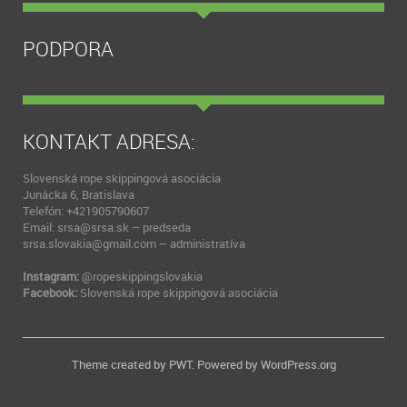
PODPORA
KONTAKT ADRESA:
Slovenská rope skippingová asociácia
Junácka 6, Bratislava
Telefón: +421905790607
Email: srsa@srsa.sk – predseda
srsa.slovakia@gmail.com – administratíva
Instagram:
@ropeskippingslovakia
Facebook:
Slovenská rope skippingová asociácia
Theme created by
PWT
. Powered by
WordPress.org