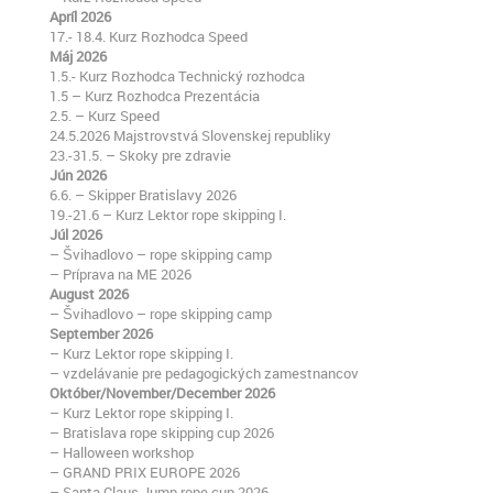
Apríl 2026
17.- 18.4. Kurz Rozhodca Speed
Máj 2026
1.5.- Kurz Rozhodca Technický rozhodca
1.5 – Kurz Rozhodca Prezentácia
2.5. – Kurz Speed
24.5.2026 Majstrovstvá Slovenskej republiky
23.-31.5. – Skoky pre zdravie
Jún 2026
6.6. – Skipper Bratislavy 2026
19.-21.6 – Kurz Lektor rope skipping I.
Júl 2026
– Švihadlovo – rope skipping camp
– Príprava na ME 2026
August 2026
– Švihadlovo – rope skipping camp
September 2026
– Kurz Lektor rope skipping I.
– vzdelávanie pre pedagogických zamestnancov
Október/November/December 2026
– Kurz Lektor rope skipping I.
– Bratislava rope skipping cup 2026
– Halloween workshop
– GRAND PRIX EUROPE 2026
– Santa Claus Jump rope cup 2026