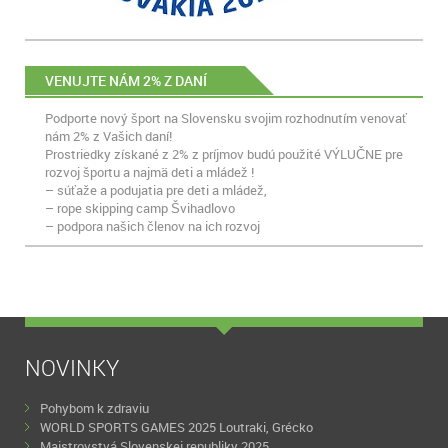
VENUJTE NÁM 2% Z DANÍ
Podporte nový šport na Slovensku svojim rozhodnutím venovať
nám 2% z Vašich daní!
Prostriedky získané z 2% z príjmov budú použité VÝLUČNE pre
rozvoj športu a najmä deti a mládež !
– súťaže a podujatia pre deti a mládež,
– rope skipping camp Švihadlovo
– podpora našich členov na ich rozvoj
NOVINKY
Pohybom k zdraviu
WORLD SPORTS GAMES 2025 Loutraki, Grécko
Majstrovstvá Slovenskej republiky 2025