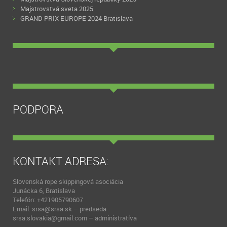
Majstrovstvá sveta 2025
GRAND PRIX EUROPE 2024 Bratislava
PODPORA
KONTAKT ADRESA:
Slovenská rope skippingová asociácia
Junácka 6, Bratislava
Telefón: +421905790607
Email: srsa@srsa.sk – predseda
srsa.slovakia@gmail.com – administratíva