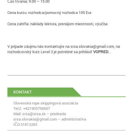
Čas trvania: 9.00 – 15.00
Cena kurzu: rozhodca/pomocný rozhodca 105 Eur
Cena zahŕňa: náklady lektora, prenájom miestnosti, výučba
V prípade záujmu nás kontaktujte na srsa.slovakia@gmail.com, na
rozhodcovský kurz Level 3 je potrebné sa prihlásiť
VOPRED.
.
KONTAKT
Slovenská rope skippingová asociácia
Tel.č. +421905790607
Mail: srsa@srsa.sk – predseda
srsa.slovakia@gmail.com – administratíva
IČO:31813283