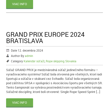
VIAC INFO
GRAND PRIX EUROPE 2024
BRATISLAVA
Date 12. decembra 2024
Author By
admin
Category
Kalendár súťaží
,
Rope skipping Slovakia
Súťaž GRAND PRIX je medzinárodná súťaž jedinečného formátu –
vyraďovacieho systému! Súťaž bola otvorená pre všetkých, ktorí radi
športujú a súťažia v skákaní cez švihadlo. Súťaž bola organizovaná
pod záštitou SRSA v spolupráci s Asociáciou športu pre všetkých SR.
Tento šampionát sa vyhráva prostredníctvom vyraďovacieho turnaja.
Súťažné disciplíny, ktoré boli otvorené: Single Rope Speed Sprint […]
VIAC INFO