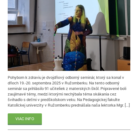
Pohybom k zdraviu je dvojdňový odborný seminár, ktorý sa konal v
dňoch 19.-20. septembra 2025 v Ružomberku. Na tento odborný
seminár sa prihlásilo 91 učiteliek z materských škôl. Pripravené boli
zaujímavé témy, medzi ktorými nechýbala téma skákania cez
švihadlo s deťmi v predškolskom veku. Na Pedagogickej fakulte
Katolíckej univerzity v Ružomberku prednášala naša lektorka Mgr. […]
VIAC INFO