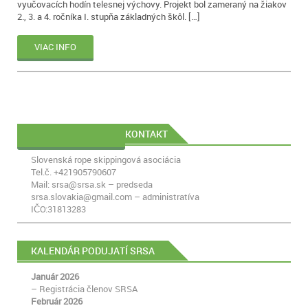
vyučovacích hodín telesnej výchovy. Projekt bol zameraný na žiakov
2., 3. a 4. ročníka I. stupňa základných škôl. […]
VIAC INFO
KONTAKT
PREVIOUS POSTS
Slovenská rope skippingová asociácia
Tel.č. +421905790607
Mail: srsa@srsa.sk – predseda
srsa.slovakia@gmail.com – administratíva
IČO:31813283
KALENDÁR PODUJATÍ SRSA
Január 2026
– Registrácia členov SRSA
Február 2026