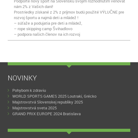
Podporte nový šport na Slovensku svojim rozhodnutím venovať
nám 2% z Vašich daní!
Prostriedky získané z 2% z príjmov budú použité VÝLUČNE pre
rozvoj športu a najmä deti a mládež !
– súťaže a podujatia pre deti a mládež,
– rope skipping camp Švihadlovo
– podpora našich členov na ich rozvoj
NOVINKY
Pohybom k zdraviu
WORLD SPORTS GAMES 2025 Loutraki, Grécko
Majstrovstvá Slovenskej republiky 2025
Majstrovstvá sveta 2025
GRAND PRIX EUROPE 2024 Bratislava