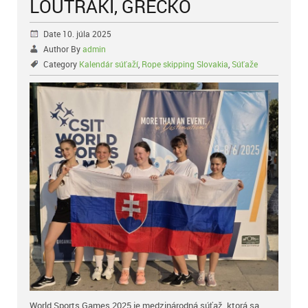
LOUTRAKI, GRÉCKO
Date 10. júla 2025
Author By
admin
Category
Kalendár súťaží
,
Rope skipping Slovakia
,
Súťaže
World Sports Games 2025 je medzinárodná súťaž, ktorá sa