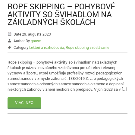
ROPE SKIPPING – POHYBOVÉ
AKTIVITY SO ŠVIHADLOM NA
ZÁKLADNÝCH ŠKOLÁCH
Date 29. augusta 2023
Author By
goose
Category
Lektori a rozhodcovia
,
Rope skipping vzdelávanie
Rope skipping – pohybové aktivity so švihadlom na základných
školách je názov inovačného vzdelávania pre učiteľov telesnej
výchovy a športu, ktoré umožňuje profesijný rozvoj pedagogických
zamestnancov v zmysle zákona č. 138/2019 Z. z. o pedagogických
zamestnancoch a odborných zamestnancoch a o zmene a doplnení
niektorých zákonov v znení neskorších predpisov. V júni 2023 sa v […]
VIAC INFO