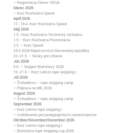
– Registrácia členov SRSA
Marec 2026
– Kurz Rozhodca Speed
Apríl 2026
17.- 18.4. Kurz Rozhodca Speed
Máj 2026
1.5.- Kurz Rozhodca Technický rozhodca
1.5 – Kurz Rozhodca Prezentácia
2.5. – Kurz Speed
24.5.2026 Majstrovstvá Slovenskej republiky
23.-31.5. – Skoky pre zdravie
Jún 2026
6.6. – Skipper Bratislavy 2026
19.-21.6 – Kurz Lektor rope skipping I.
Júl 2026
– Švihadlovo – rope skipping camp
– Príprava na ME 2026
August 2026
– Švihadlovo – rope skipping camp
September 2026
– Kurz Lektor rope skipping I.
– vzdelávanie pre pedagogických zamestnancov
Október/November/December 2026
– Kurz Lektor rope skipping I.
– Bratislava rope skipping cup 2026