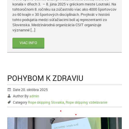
konala v dňoch 3. – 8. júna 2025 v gréckom meste Loutraki. Na
tohtoročnom 8. ročníku sa zúčastnilo viac ako 4000 športovcov
zo 60 krajín v 30 športových disciplínách. Prvýkrát v histórii
tohto podujatia medzi súťažiacimi boli aj reprezentanti zo
Slovenska. Medzinárodná organizácia CSIT organizuje
významné […]
VIAC INFO
POHYBOM K ZDRAVIU
Date 20. októbra 2025
Author By
admin
Category
Rope skipping Slovakia
,
Rope skipping vzdelávanie