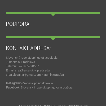
PODPORA
KONTAKT ADRESA:
Slovenská rope skippingová asociácia
Junácka 6, Bratislava
Telefón: +421905790607
Email: srsa@srsa.sk – predseda
srsa.slovakia@gmail.com – administratíva
Instagram:
@ropeskippingslovakia
Facebook:
Slovenská rope skippingová asociácia