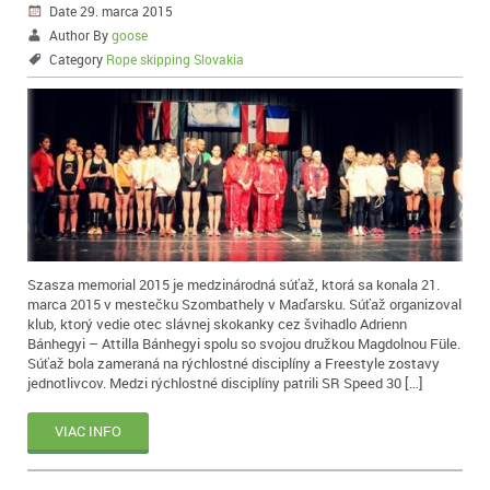
Date 29. marca 2015
Author By
goose
Category
Rope skipping Slovakia
Szasza memorial 2015 je medzinárodná súťaž, ktorá sa konala 21.
marca 2015 v mestečku Szombathely v Maďarsku. Súťaž organizoval
klub, ktorý vedie otec slávnej skokanky cez švihadlo Adrienn
Bánhegyi – Attilla Bánhegyi spolu so svojou družkou Magdolnou Füle.
Súťaž bola zameraná na rýchlostné disciplíny a Freestyle zostavy
jednotlivcov. Medzi rýchlostné disciplíny patrili SR Speed 30 […]
VIAC INFO