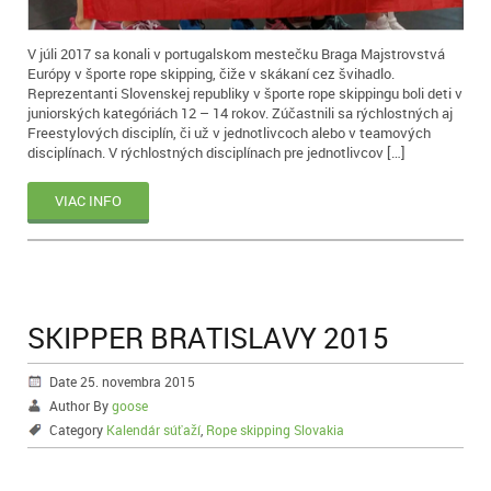
V júli 2017 sa konali v portugalskom mestečku Braga Majstrovstvá
Európy v športe rope skipping, čiže v skákaní cez švihadlo.
Reprezentanti Slovenskej republiky v športe rope skippingu boli deti v
juniorských kategóriách 12 – 14 rokov. Zúčastnili sa rýchlostných aj
Freestylových disciplín, či už v jednotlivcoch alebo v teamových
disciplínach. V rýchlostných disciplínach pre jednotlivcov […]
VIAC INFO
SKIPPER BRATISLAVY 2015
Date 25. novembra 2015
Author By
goose
Category
Kalendár súťaží
,
Rope skipping Slovakia