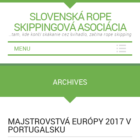
SLOVENSKÁ ROPE
SKIPPINGOVÁ ASOCIÁCIA
…tam, kde končí skákanie cez švihadlo, začína rope skipping
MENU
ARCHIVES
MAJSTROVSTVÁ EURÓPY 2017 V
PORTUGALSKU