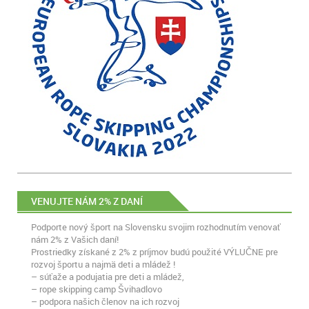
VENUJTE NÁM 2% Z DANÍ
Podporte nový šport na Slovensku svojim rozhodnutím venovať
nám 2% z Vašich daní!
Prostriedky získané z 2% z príjmov budú použité VÝLUČNE pre
rozvoj športu a najmä deti a mládež !
– súťaže a podujatia pre deti a mládež,
– rope skipping camp Švihadlovo
– podpora našich členov na ich rozvoj