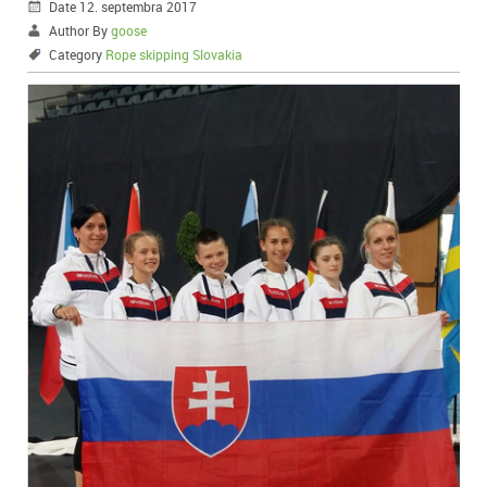
Date 12. septembra 2017
Author By
goose
Category
Rope skipping Slovakia