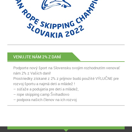
VENUJTE NÁM 2% Z DANÍ
Podporte nový šport na Slovensku svojim rozhodnutím venovať
nám 2% z Vašich daní!
Prostriedky získané z 2% z príjmov budú použité VÝLUČNE pre
rozvoj športu a najmä deti a mládež !
– súťaže a podujatia pre deti a mládež,
– rope skipping camp Švihadlovo
– podpora našich členov na ich rozvoj