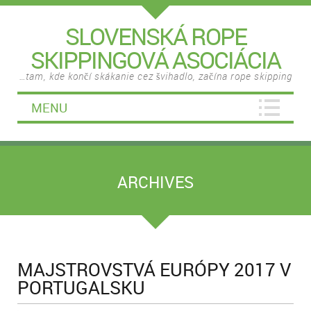
SLOVENSKÁ ROPE
SKIPPINGOVÁ ASOCIÁCIA
…tam, kde končí skákanie cez švihadlo, začína rope skipping
MENU
ARCHIVES
MAJSTROVSTVÁ EURÓPY 2017 V
PORTUGALSKU