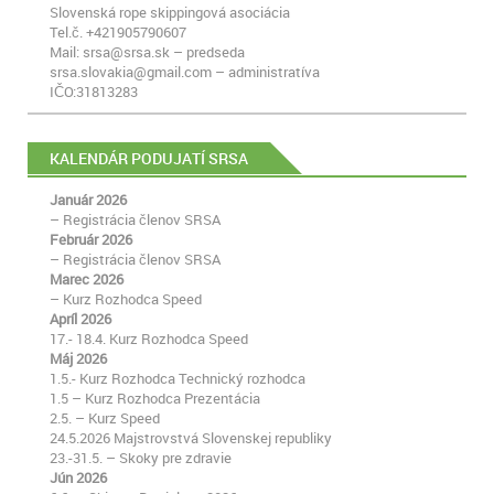
Slovenská rope skippingová asociácia
Tel.č. +421905790607
Mail: srsa@srsa.sk – predseda
srsa.slovakia@gmail.com – administratíva
IČO:31813283
KALENDÁR PODUJATÍ SRSA
Január 2026
– Registrácia členov SRSA
Február 2026
– Registrácia členov SRSA
Marec 2026
– Kurz Rozhodca Speed
Apríl 2026
17.- 18.4. Kurz Rozhodca Speed
Máj 2026
1.5.- Kurz Rozhodca Technický rozhodca
1.5 – Kurz Rozhodca Prezentácia
2.5. – Kurz Speed
24.5.2026 Majstrovstvá Slovenskej republiky
23.-31.5. – Skoky pre zdravie
Jún 2026