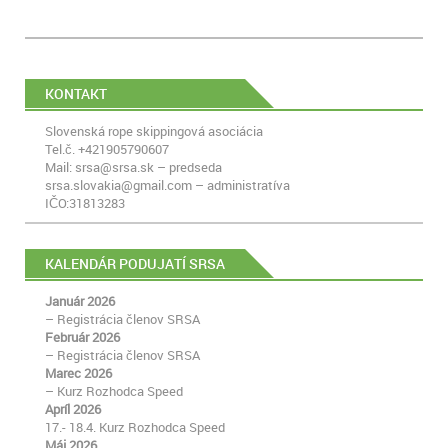
KONTAKT
Slovenská rope skippingová asociácia
Tel.č. +421905790607
Mail: srsa@srsa.sk – predseda
srsa.slovakia@gmail.com – administratíva
IČO:31813283
KALENDÁR PODUJATÍ SRSA
Január 2026
– Registrácia členov SRSA
Február 2026
– Registrácia členov SRSA
Marec 2026
– Kurz Rozhodca Speed
Apríl 2026
17.- 18.4. Kurz Rozhodca Speed
Máj 2026