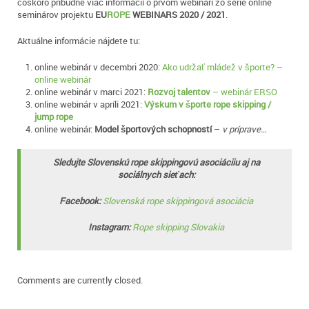
čoskoro pribudne viac informácií o prvom webinári zo série online
seminárov projektu
EU
ROPE
WEBINARS 2020 / 2021
.
Aktuálne informácie nájdete tu:
online webinár v decembri 2020:
Ako udržať mládež v športe? –
online webinár
online webinár v marci 2021:
Rozvoj talentov
– webinár ERSO
online webinár v apríli 2021:
Výskum v športe rope skipping /
jump rope
online webinár:
Model športových schopností
–
v príprave…
Sledujte Slovenskú rope skippingovú asociáciiu aj na
sociálnych sieťach:
Facebook:
Slovenská rope skippingová asociácia
Instagram:
Rope skipping Slovakia
Comments are currently closed.