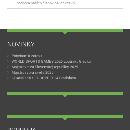
– podpora našich členov na ich rozvoj
NOVINKY
Pohybom k zdraviu
WORLD SPORTS GAMES 2025 Loutraki, Grécko
Majstrovstvá Slovenskej republiky 2025
Majstrovstvá sveta 2025
GRAND PRIX EUROPE 2024 Bratislava
PODPORA