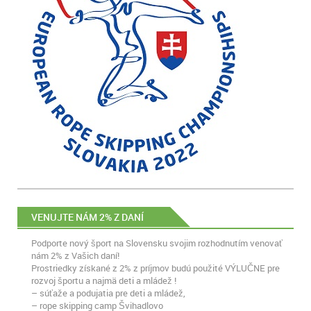
VENUJTE NÁM 2% Z DANÍ
Podporte nový šport na Slovensku svojim rozhodnutím venovať
nám 2% z Vašich daní!
Prostriedky získané z 2% z príjmov budú použité VÝLUČNE pre
rozvoj športu a najmä deti a mládež !
– súťaže a podujatia pre deti a mládež,
– rope skipping camp Švihadlovo