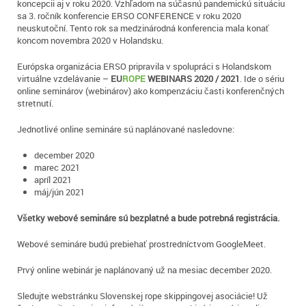
koncepcii aj v roku 2020. Vzhľadom na súčasnú pandemickú situáciu
sa 3. ročník konferencie ERSO CONFERENCE v roku 2020
neuskutoční. Tento rok sa medzinárodná konferencia mala konať
koncom novembra 2020 v Holandsku.
Európska organizácia ERSO pripravila v spolupráci s Holandskom
virtuálne vzdelávanie –
EU
ROPE
WEBINARS 2020 / 2021
. Ide o sériu
online seminárov (webinárov) ako kompenzáciu časti konferenčných
stretnutí.
Jednotlivé online semináre sú naplánované nasledovne:
december 2020
marec 2021
apríl 2021
máj/jún 2021
Všetky webové semináre sú bezplatné a bude potrebná registrácia.
Webové semináre budú prebiehať prostredníctvom GoogleMeet.
Prvý online webinár je naplánovaný už na mesiac december 2020.
Sledujte webstránku Slovenskej rope skippingovej asociácie! Už